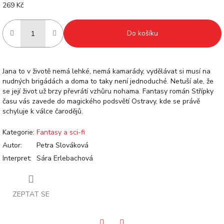
269 Kč
Měrná
cena:
Do košíku
Jana to v životě nemá lehké, nemá kamarády, vydělávat si musí na
nudných brigádách a doma to taky není jednoduché. Netuší ale, že
se její život už brzy převrátí vzhůru nohama. Fantasy román Střípky
času vás zavede do magického podsvětí Ostravy, kde se právě
schyluje k válce čarodějů.
Kategorie
:
Fantasy a sci-fi
Autor
:
Petra Slováková
Interpret
:
Sára Erlebachová
ZEPTAT SE