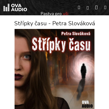
Přejít
Náku
Hledat
na
Přihlášení
obsah
koší
Střípky času - Petra Slováková