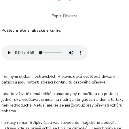
Pinterest
Facebook
Popis
Diskuze
Poslechněte si ukázku z knihy:
Temnými uličkami ostravských Vítkovic utíká vyděšená dívka, v
patách jí jsou bytosti střežící kontinuitu časového přediva.
Jana to v životě nemá lehké, kamarády by napočítala na prstech
jedné ruky, vydělávat si musí na nudných brigádách a doma to taky
není jednoduché. Netuší ale, že se její život už brzy převrátí vzhůru
nohama.
Fantasy román Střípky času vás zavede do magického podsvětí
Ostravy, kde se právě schyluje k válce čarodějů. Hlavní hrdinka se