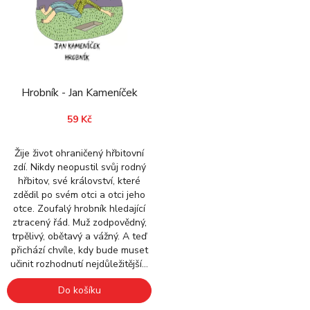
Hrobník - Jan Kameníček
59 Kč
Žije život ohraničený hřbitovní
zdí. Nikdy neopustil svůj rodný
hřbitov, své království, které
zdědil po svém otci a otci jeho
otce. Zoufalý hrobník hledající
ztracený řád. Muž zodpovědný,
trpělivý, obětavý a vážný. A teď
přichází chvíle, kdy bude muset
učinit rozhodnutí nejdůležitější...
Do košíku