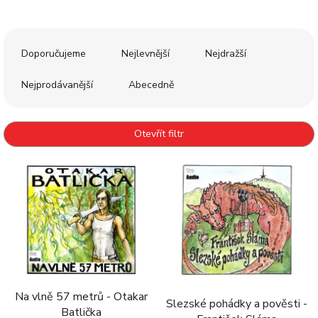
Ř
a
Doporučujeme
Nejlevnější
Nejdražší
z
e
Nejprodávanější
Abecedně
n
í
p
Otevřít filtr
r
o
V
d
ý
u
p
k
i
t
s
ů
p
r
o
d
Na vlně 57 metrů - Otakar
Slezské pohádky a pověsti -
u
Batlička