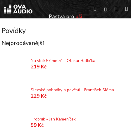
Přejít
Náku
Hledat
na
Přihlášení
obsah
koší
Povídky
Nejprodávanější
Na vlně 57 metrů - Otakar Batlička
219 Kč
Slezské pohádky a pověsti - František Sláma
229 Kč
Hrobník - Jan Kameníček
59 Kč