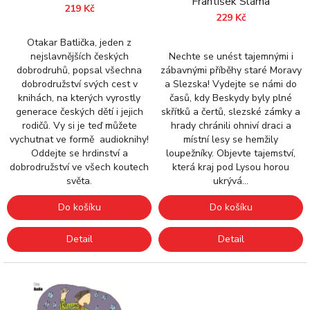
František Sláma
k
219 Kč
t
229 Kč
ů
Otakar Batlička, jeden z
Nechte se unést tajemnými i
nejslavnějších českých
zábavnými příběhy staré Moravy
dobrodruhů, popsal všechna
a Slezska! Vydejte se námi do
dobrodružství svých cest v
časů, kdy Beskydy byly plné
knihách, na kterých vyrostly
skřítků a čertů, slezské zámky a
generace českých dětí i jejich
hrady chránili ohniví draci a
rodičů. Vy si je teď můžete
místní lesy se hemžily
vychutnat ve formě audioknihy!
loupežníky. Objevte tajemství,
Oddejte se hrdinství a
která kraj pod Lysou horou
dobrodružství ve všech koutech
ukrývá…
světa.
Do košíku
Do košíku
Detail
Detail