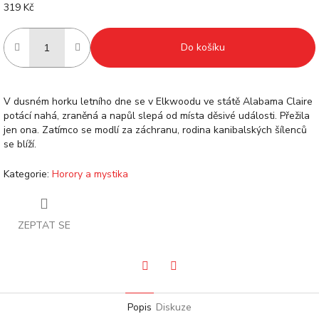
319 Kč
Měrná
cena:
Do košíku
V dusném horku letního dne se v Elkwoodu ve státě Alabama Claire
potácí nahá, zraněná a napůl slepá od místa děsivé události. Přežila
jen ona. Zatímco se modlí za záchranu, rodina kanibalských šílenců
se blíží.
Kategorie
:
Horory a mystika
ZEPTAT SE
Pinterest
Facebook
Popis
Diskuze