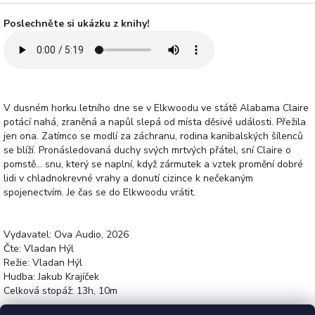
Poslechněte si ukázku z knihy!
V dusném horku letního dne se v Elkwoodu ve státě Alabama Claire
potácí nahá, zraněná a napůl slepá od místa děsivé události. Přežila
jen ona. Zatímco se modlí za záchranu, rodina kanibalských šílenců
se blíží. Pronásledovaná duchy svých mrtvých přátel, sní Claire o
pomstě… snu, který se naplní, když zármutek a vztek promění dobré
lidi v chladnokrevné vrahy a donutí cizince k nečekaným
spojenectvím. Je čas se do Elkwoodu vrátit.
Vydavatel: Ova Audio, 2026
Čte: Vladan Hýl
Režie: Vladan Hýl
Hudba: Jakub Krajíček
Celková stopáž: 13h, 10m