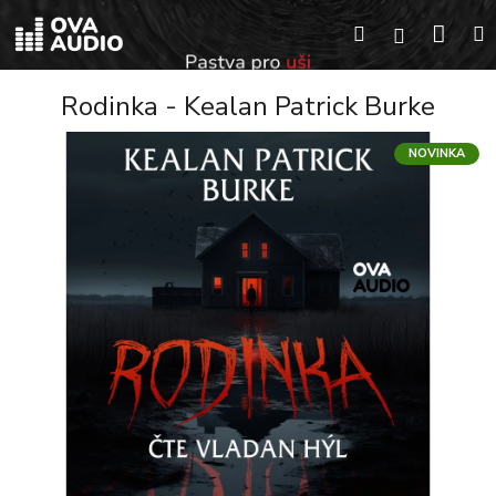
Přejít
Náku
Hledat
na
Přihlášení
obsah
koší
Rodinka - Kealan Patrick Burke
NOVINKA