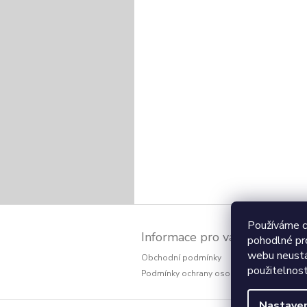
Z
á
Používáme c
Informace pro vás
p
pohodlné pr
a
webu neustál
Obchodní podmínky
t
použitelnos
Podmínky ochrany osobních údajů
í
Nastaven