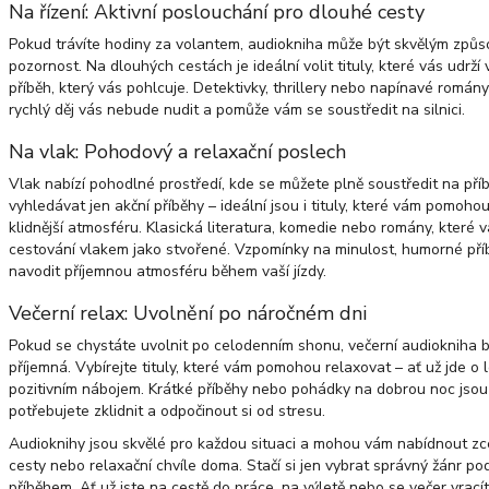
Na řízení: Aktivní poslouchání pro dlouhé cesty
Pokud trávíte hodiny za volantem, audiokniha může být skvělým způso
pozornost. Na dlouhých cestách je ideální volit tituly, které vás udr
příběh, který vás pohlcuje. Detektivky, thrillery nebo napínavé romány 
rychlý děj vás nebude nudit a pomůže vám se soustředit na silnici.
Na vlak: Pohodový a relaxační poslech
Vlak nabízí pohodlné prostředí, kde se můžete plně soustředit na př
vyhledávat jen akční příběhy – ideální jsou i tituly, které vám pomohou
klidnější atmosféru. Klasická literatura, komedie nebo romány, které v
cestování vlakem jako stvořené. Vzpomínky na minulost, humorné př
navodit příjemnou atmosféru během vaší jízdy.
Večerní relax: Uvolnění po náročném dni
Pokud se chystáte uvolnit po celodenním shonu, večerní audiokniha b
příjemná. Vybírejte tituly, které vám pomohou relaxovat – ať už jde o
pozitivním nábojem. Krátké příběhy nebo pohádky na dobrou noc jsou 
potřebujete zklidnit a odpočinout si od stresu.
Audioknihy jsou skvělé pro každou situaci a mohou vám nabídnout zce
cesty nebo relaxační chvíle doma. Stačí si jen vybrat správný žánr p
příběhem. Ať už jste na cestě do práce, na výletě nebo se večer vra