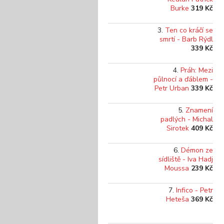
Burke
319 Kč
Ten co kráčí se
smrtí - Barb Rýdl
339 Kč
Práh: Mezi
půlnocí a ďáblem -
Petr Urban
339 Kč
Znamení
padlých - Michal
Sirotek
409 Kč
Démon ze
sídliště - Iva Hadj
Moussa
239 Kč
Infico - Petr
Heteša
369 Kč