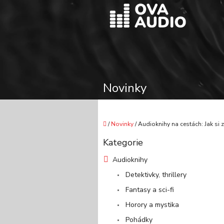
Přejít
na
obsah
Novinky
Domů
/
Novinky
/
Audioknihy na cestách: Jak si zpř
P
Kategorie
o
Přeskočit
kategorie
s
Audioknihy
t
Detektivky, thrillery
r
a
Fantasy a sci-fi
n
Horory a mystika
n
í
Pohádky