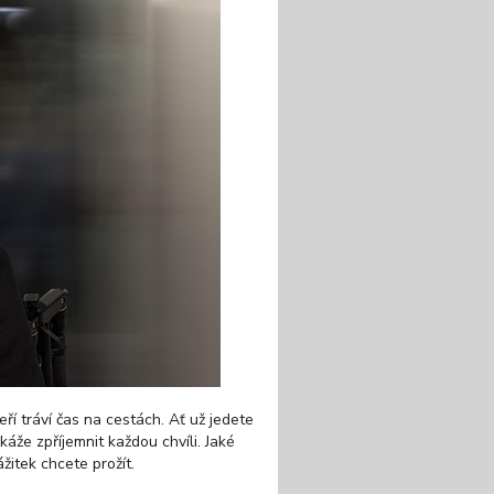
ří tráví čas na cestách. Ať už jedete
že zpříjemnit každou chvíli. Jaké
ážitek chcete prožít.