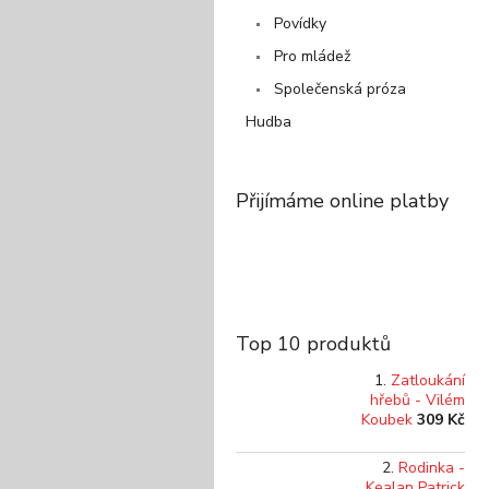
p
Povídky
a
Pro mládež
n
e
Společenská próza
l
Hudba
Přijímáme online platby
Top 10 produktů
Zatloukání
hřebů - Vilém
Koubek
309 Kč
Rodinka -
Kealan Patrick