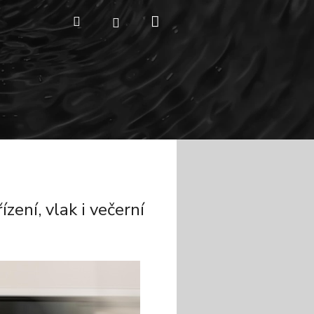
Nákupní
Hledat
Přihlášení
košík
ízení, vlak i večerní