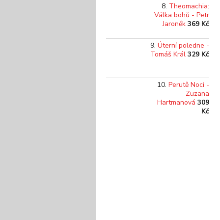
Theomachia:
Válka bohů - Petr
Jaroněk
369 Kč
Úterní poledne -
Tomáš Král
329 Kč
Perutě Noci -
Zuzana
Hartmanová
309
Kč