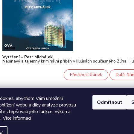
Vytržení – Petr Michálek
Napínavý a tajemný kriminální příběh v kulisách současného Zlína. Hl
Předchozí článek
Další člá
ookies, abychom Vám umožnili
Odmítnout
S
ohlížení webu a díky analýze provozu
e zlepšovali jeho funkce, výkon a
t.
Více informací
í