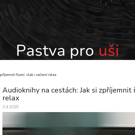
íjemnit řízení, vlak i večerní relax
Audioknihy na cestách: Jak si zpříjemnit ř
relax
3.4.2025