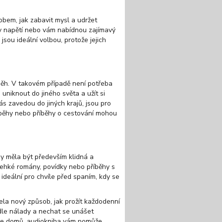
bem, jak zabavit mysl a udržet
ží v napětí nebo vám nabídnou zajímavý
jsou ideální volbou, protože jejich
íběh. V takovém případě není potřeba
 uniknout do jiného světa a užít si
ás zavedou do jiných krajů, jsou pro
íběhy nebo příběhy o cestování mohou
y měla být především klidná a
 lehké romány, povídky nebo příběhy s
ideální pro chvíle před spaním, kdy se
la nový způsob, jak prožít každodenní
odle nálady a nechat se unášet
cíte domů, audiokniha vám pomůže