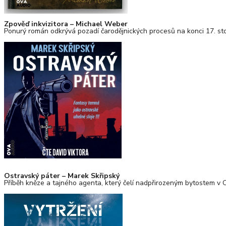
Zpověď inkvizitora – Michael Weber
Ponurý román odkrývá pozadí čarodějnických procesů na konci 17. stol
Ostravský páter – Marek Skřipský
Příběh kněze a tajného agenta, který čelí nadpřirozeným bytostem v O