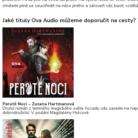
chvílemi plně se soustředit na něco jiného a zároveň vás bavit, vzděl
Jaké tituly Ova Audio můžeme doporučit na cesty? T
Perutě Noci – Zuzana Hartmanová
Druhý román z temného magického světa Accadu vás zavede na napí
dobrodružství. V podání Magdalény Holcové.