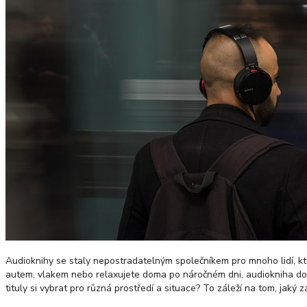
Audioknihy se staly nepostradatelným společníkem pro mnoho lidí, kte
autem, vlakem nebo relaxujete doma po náročném dni, audiokniha doká
tituly si vybrat pro různá prostředí a situace? To záleží na tom, jaký z