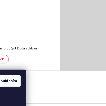
as propůjčil Dušan Urban.
nek
ouhlasím