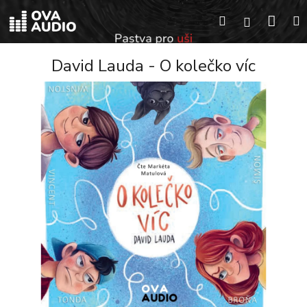
Přejít
Náku
Hledat
na
Přihlášení
obsah
koší
David Lauda - O kolečko víc