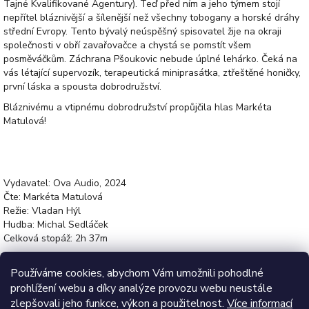
Tajné Kvalifikované Agentury). Teď před ním a jeho týmem stojí
nepřítel bláznivější a šílenější než všechny tobogany a horské dráhy
střední Evropy. Tento bývalý neúspěšný spisovatel žije na okraji
společnosti v obří zavařovačce a chystá se pomstít všem
posměváčkům. Záchrana Pšoukovic nebude úplné lehárko. Čeká na
vás létající supervozík, terapeutická miniprasátka, ztřeštěné honičky,
první láska a spousta dobrodružství.
Bláznivému a vtipnému dobrodružství propůjčila hlas Markéta
Matulová!
Vydavatel: Ova Audio, 2024
Čte: Markéta Matulová
Režie: Vladan Hýl
Hudba: Michal Sedláček
Celková stopáž: 2h 37m
Z
Používáme cookies, abychom Vám umožnili pohodlné
á
prohlížení webu a díky analýze provozu webu neustále
Informace pro vás
p
zlepšovali jeho funkce, výkon a použitelnost.
Více informací