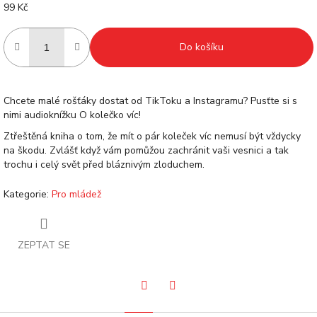
99 Kč
Měrná
cena:
Do košíku
Chcete malé rošťáky dostat od TikToku a Instagramu? Pusťte si s
nimi audioknížku O kolečko víc!
Ztřeštěná kniha o tom, že mít o pár koleček víc nemusí být vždycky
na škodu. Zvlášť když vám pomůžou zachránit vaši vesnici a tak
trochu i celý svět před bláznivým zloduchem.
Kategorie
:
Pro mládež
ZEPTAT SE
Pinterest
Facebook