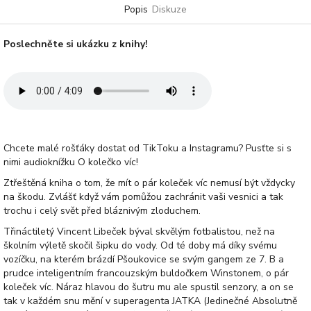
Popis
Diskuze
Poslechněte si ukázku z knihy!
Chcete malé rošťáky dostat od TikToku a Instagramu? Pusťte si s
nimi audioknížku O kolečko víc!
Ztřeštěná kniha o tom, že mít o pár koleček víc nemusí být vždycky
na škodu. Zvlášť když vám pomůžou zachránit vaši vesnici a tak
trochu i celý svět před bláznivým zloduchem.
Třináctiletý Vincent Libeček býval skvělým fotbalistou, než na
školním výletě skočil šipku do vody. Od té doby má díky svému
vozíčku, na kterém brázdí Pšoukovice se svým gangem ze 7. B a
prudce inteligentním francouzským buldočkem Winstonem, o pár
koleček víc. Náraz hlavou do šutru mu ale spustil senzory, a on se
tak v každém snu mění v superagenta JATKA (Jedinečné Absolutně