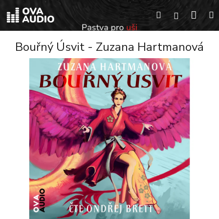
Přejít
Náku
Hledat
na
Přihlášení
obsah
koší
Bouřný Úsvit - Zuzana Hartmanová